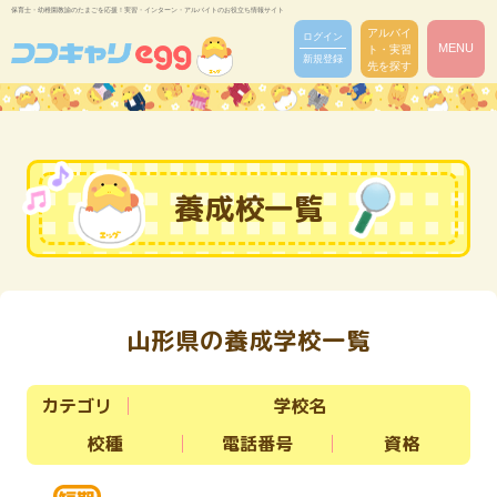
保育士・幼稚園教諭のたまごを応援！実習・インターン・アルバイトのお役立ち情報サイト
アルバイ
ログイン
MENU
ト・実習
新規登録
先を探す
養成校一覧
山形県の養成学校一覧
カテゴリ
学校名
校種
電話番号
資格