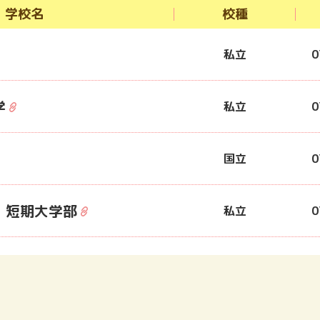
学校名
校種
私立
0
学
私立
0
国立
0
・短期大学部
私立
0