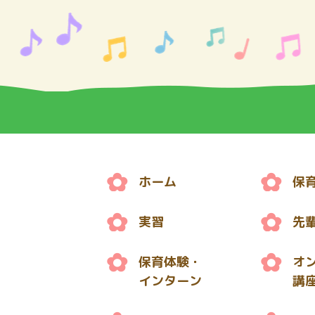
ホーム
保
実習
先
保育体験・
オ
インターン
講