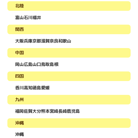
北陸
富山
石川
福井
関西
大阪
兵庫
京都
滋賀
奈良
和歌山
中国
岡山
広島
山口
鳥取
島根
四国
香川
高知
徳島
愛媛
九州
福岡
佐賀
大分
熊本
宮崎
長崎
鹿児島
沖縄
沖縄