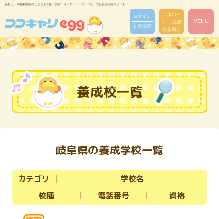
保育士・幼稚園教諭のたまごを応援！実習・インターン・アルバイトのお役立ち情報サイト
アルバイ
ログイン
MENU
ト・実習
新規登録
先を探す
養成校一覧
岐阜県の養成学校一覧
カテゴリ
学校名
校種
電話番号
資格