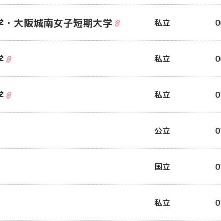
学・大阪城南女子短期大学
私立
0
学
私立
0
学
私立
0
公立
0
国立
0
私立
0