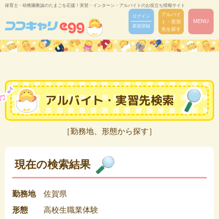
保育士・幼稚園教諭のたまごを応援！実習・インターン・アルバイトのお役立ち情報サイト
アルバイ
ログイン
MENU
ト・実習
新規登録
先を探す
アルバイト・実習先検索
［勤務地、形態から探す］
現在の検索結果
勤務地
佐賀県
形態
高校生職業体験