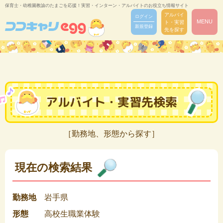
保育士・幼稚園教諭のたまごを応援！実習・インターン・アルバイトのお役立ち情報サイト
アルバイ
ログイン
MENU
ト・実習
新規登録
先を探す
アルバイト・実習先検索
［勤務地、形態から探す］
現在の検索結果
勤務地
岩手県
形態
高校生職業体験