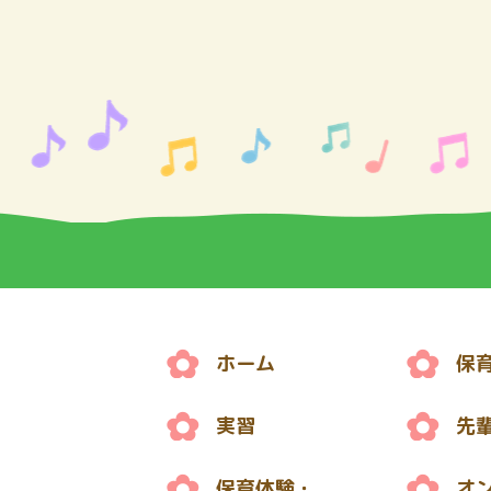
ホーム
保
実習
先
保育体験・
オ