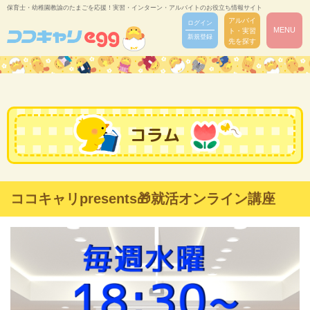
保育士・幼稚園教諭のたまごを応援！実習・インターン・アルバイトのお役立ち情報サイト
アルバイ
ログイン
MENU
ト・実習
新規登録
先を探す
コラム
ココキャリpresents🎁就活オンライン講座