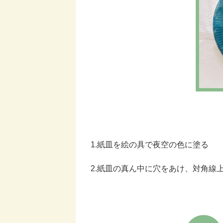
1.紙皿を絵の具で夜空の色に塗る
2.紙皿の真ん中に穴をあけ、対角線